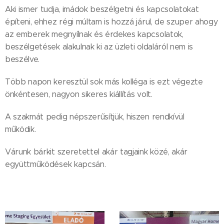
Aki ismer tudja, imádok beszélgetni és kapcsolatokat
építeni, ehhez régi múltam is hozzá járul, de szuper ahogy
az emberek megnyílnak és érdekes kapcsolatok,
beszélgetések alakulnak ki az üzleti oldaláról nem is
beszélve.
Több napon keresztül sok más kolléga is ezt végezte
önkéntesen, nagyon sikeres kiállítás volt.
A szakmát pedig népszerűsítjük, hiszen rendkívül
működik.
Várunk bárkit szeretettel akár tagjaink közé, akár
együttműködések kapcsán.