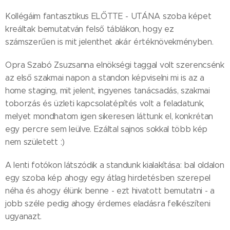
Kollégáim fantasztikus ELŐTTE - UTÁNA szoba képet
kreáltak bemutatván felső táblákon, hogy ez
számszerűen is mit jelenthet akár értéknövekményben.
Opra Szabó Zsuzsanna elnökségi taggal volt szerencsénk
az első szakmai napon a standon képviselni mi is az a
home staging, mit jelent, ingyenes tanácsadás, szakmai
toborzás és üzleti kapcsolatépítés volt a feladatunk,
melyet mondhatom igen sikeresen láttunk el, konkrétan
egy percre sem leülve. Ezáltal sajnos sokkal több kép
nem született :)
A lenti fotókon látszódik a standunk kialakítása: bal oldalon
egy szoba kép ahogy egy átlag hirdetésben szerepel
néha és ahogy élünk benne - ezt hivatott bemutatni - a
jobb széle pedig ahogy érdemes eladásra felkészíteni
ugyanazt.