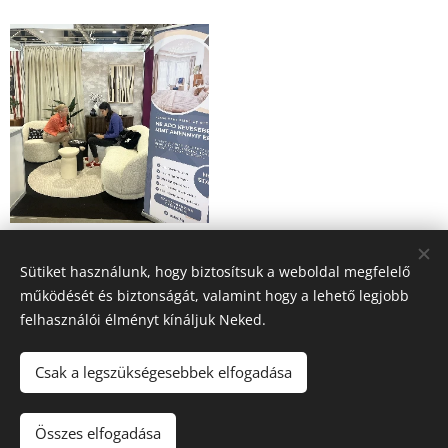
Sütiket használunk, hogy biztosítsuk a weboldal megfelelő
Share
működését és biztonságát, valamint hogy a lehető legjobb
felhasználói élményt kínáljuk Neked.
Csak a legszükségesebbek elfogadása
© 2023 HS Build Kft. / Minden jog fenntartva /
Adatkez
elési
Tájékoztató
Összes elfogadása
Impress
z
um
Sütik