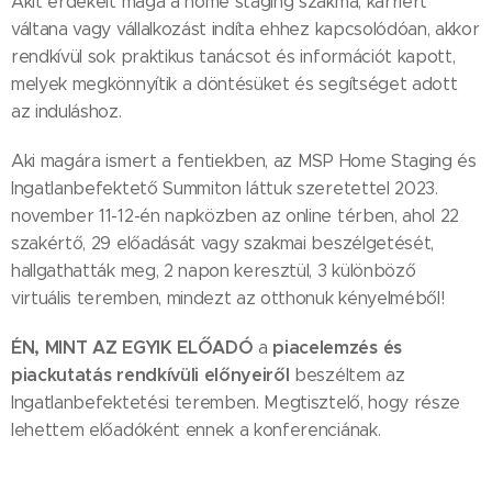
Akit érdekelt maga a home staging szakma, karriert
váltana vagy vállalkozást indíta ehhez kapcsolódóan, akkor
rendkívül sok praktikus tanácsot és információt kapott,
melyek megkönnyítik a döntésüket és segítséget adott
az induláshoz.
Aki magára ismert a fentiekben, az MSP Home Staging és
Ingatlanbefektető Summiton láttuk szeretettel 2023.
november 11-12-én napközben az online térben, ahol 22
szakértő, 29 előadását vagy szakmai beszélgetését,
hallgathatták meg, 2 napon keresztül, 3 különböző
virtuális teremben, mindezt az otthonuk kényelméből!
ÉN, MINT AZ EGYIK ELŐADÓ
piacelemzés és
a
piackutatás rendkívüli előnyeiről
beszéltem az
Ingatlanbefektetési teremben. Megtisztelő, hogy része
lehettem előadóként ennek a konferenciának.