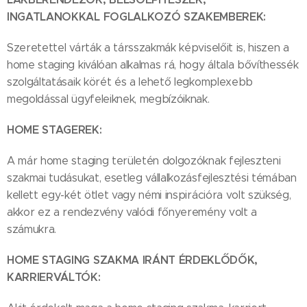
INGATLANOKKAL FOGLALKOZÓ SZAKEMBEREK:
Szeretettel várták a társszakmák képviselőit is, hiszen a
home staging kiválóan alkalmas rá, hogy általa bővíthessék
szolgáltatásaik körét és a lehető legkomplexebb
megoldással ügyfeleiknek, megbízóiknak.
HOME STAGEREK:
A már home staging területén dolgozóknak fejleszteni
szakmai tudásukat, esetleg vállalkozásfejlesztési témában
kellett egy-két ötlet vagy némi inspirációra volt szükség,
akkor ez a rendezvény valódi főnyeremény volt a
számukra.
HOME STAGING SZAKMA IRÁNT ÉRDEKLŐDŐK,
KARRIERVÁLTÓK: