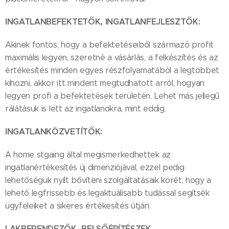
INGATLANBEFEKTETŐK, INGATLANFEJLESZTŐK:
Akinek fontos, hogy a befektetéseiből származó profit
maximális legyen, szeretné a vásárlás, a felkészítés és az
értékesítés minden egyes részfolyamatából a legtöbbet
kihozni, akkor itt mindent megtudhatott arról, hogyan
legyen profi a befektetések területén. Lehet más jellegű
rálátásuk is lett az ingatlanokra, mint eddig.
INGATLANKÖZVETÍTŐK:
A home stgaing által megismerkedhettek az
ingatlanértékesítés új dimenziójával, ezzel pedig
lehetőségük nyílt bővíteni szolgáltatásaik körét, hogy a
lehető legfrissebb és legaktuálisabb tudással segítsék
ügyfeleiket a sikeres értékesítés útján.
LAKBERENDEZŐK, BELSŐÉPÍTÉSZEK,