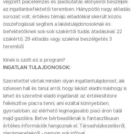
végzett piacelemzés és piackutatás előnyeiről beszéljek
az ingatlanbefektetői teremben. Hiánypótló nagy előadás
sorozat volt, értékes témájú előadókkal sikerült közös
összefogással segíteni a lakástulajdonosoknak és
befektetőknek sok-sok szakértői tudás átadásával. 22
szakértő, 29 előadás vagy szakmai beszélgetés 3
teremből.
Kinek is szólt ez a program?
INGATLAN TULAJDONOSOK:
Szeretettel vártak minden olyan ingatlantulajdonost, aki
szívesen hall és tanul arról, hogy lakást eladni máshogy is
lehet és szeretné eladó ingatlanát az értékesítésre
felkészítve piacra tenni, ami ezáltal könnyebben,
gyorsabban, az elérhető legmagasabb piaci áron talál
majd gazdára. Illetve bérbeadóknak is fantasztikusan
értékes információk hangoznak el. Társasházkezelésről,
piacismeretekről - nagyon sok infóval.